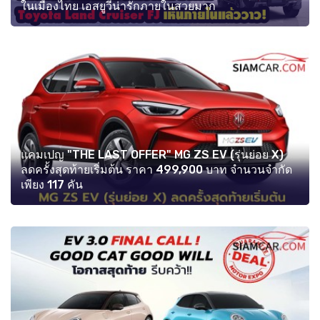
ในเมืองไทย เอสยูวีน่ารักภายในสวยมาก
แคมเปญ "THE LAST OFFER" MG ZS EV (รุ่นย่อย X)
ลดครั้งสุดท้ายเริ่มต้น ราคา 499,900 บาท จำนวนจำกัด
เพียง 117 คัน