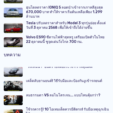
ฮุนไดลดราคา IONIQ 5 ลอตนำเข้าจากเกาหลีสูงสุด
670,000 บาท ทำให้ราคาเริ่มต้นเหลือเพียง 1.299
ล้านบาท
Tesla ปรับลดราคาสำหรับ Model 3 ทุกรุ่นย่อย ตั้งแต่
วันที่ 3 ตุลาคม 2568 เพื่อให้เข้าถึงได้ง่ายขึ้น
Volvo ES90 ซีดานไฟฟ้าสุดหรู เตรียมเปิดตัวในไทย
22 ตุลาคมนี้ ชูจุดเด่นวิ่งไกล 700 กม.
บทความ
“รถเหินน้ำ” อันตรายที่ต้องระวัง กว่าที่คุณคิด
เคล็ดลับยานยนต์! วิธีรับมือและป้องกันงูเข้ารถยนต์
ลมธรรมดา VS ลมไนโตรเจน... แบบไหนคุ้มกว่า?
ใช้รถควรรู้! 10 ไอเทมเด็ดควรมีติดรถ! รับมือเหตุฉุกเฉิน