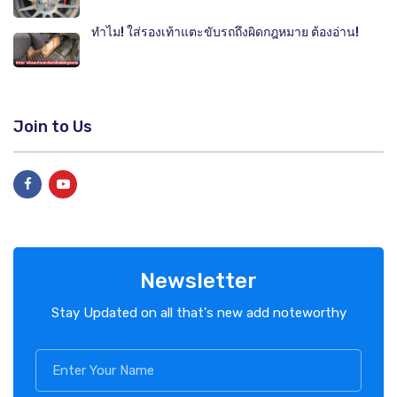
ทำไม! ใส่รองเท้าแตะขับรถถึงผิดกฎหมาย ต้องอ่าน!
Join to Us
Newsletter
Stay Updated on all that's new add noteworthy