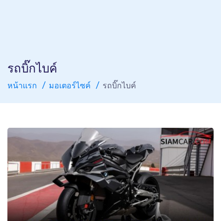
รถบิ๊กไบค์
หน้าแรก
มอเตอร์ไซค์
รถบิ๊กไบค์