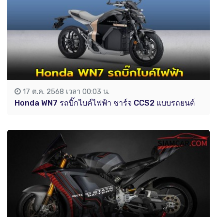
17 ต.ค. 2568 เวลา 00:03 น.
Honda WN7 รถบิ๊กไบค์ไฟฟ้า ชาร์จ CCS2 แบบรถยนต์