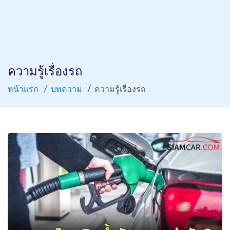
ความรู้เรื่องรถ
หน้าแรก
บทความ
ความรู้เรื่องรถ