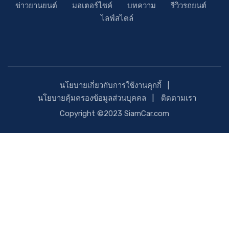
ข่าวยานยนต์
มอเตอร์ไซค์
บทความ
รีวิวรถยนต์
ไลฟ์สไตล์
นโยบายเกี่ยวกับการใช้งานคุกกี้
นโยบายคุ้มครองข้อมูลส่วนบุคคล
ติดตามเรา
Copyright ©2023 SiamCar.com