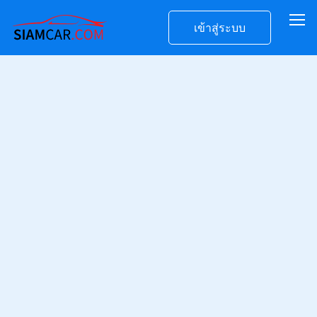
เข้าสู่ระบบ