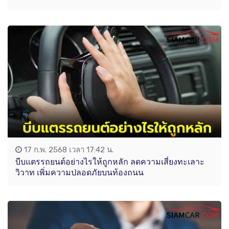
17 ก.พ. 2568 เวลา 17:42 น.
บีบแตรรถยนต์อย่างไรให้ถูกหลัก ลดความเสี่ยงทะเลาะ
วิวาท เพิ่มความปลอดภัยบนท้องถนน