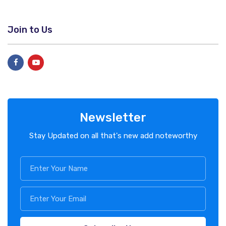
Join to Us
Newsletter
Stay Updated on all that's new add noteworthy