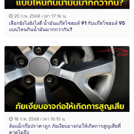
20 ก.พ. 2568 เวลา 17:16 น.
เลือกยังไงยังไงดี น้ำมันแก๊สโซฮอล์ 91 กับแก๊สโซฮอล์ 95
แบบไหนกินน้ำมันมากกว่ากัน?
18 ก.พ. 2568 เวลา 16:10 น.
ล้อแม็กก๊อปราคาถูก ภัยเงียบอาจก่อให้เกิดการสูญเสียที่
คาดไม่ถึง