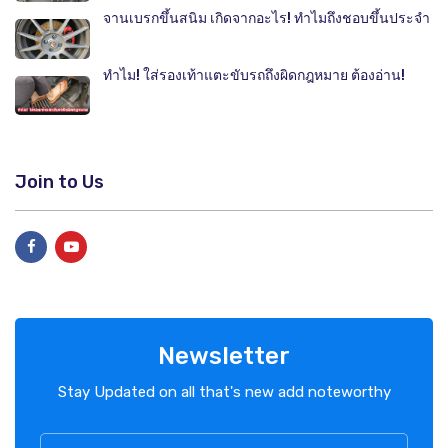
จานเบรกขึ้นสนิม เกิดจากอะไร! ทำไมถึงชอบขึ้นประจำ
ทำไม! ใส่รองเท้าแตะขับรถถึงผิดกฎหมาย ต้องอ่าน!
Join to Us
Newsletter
Stay Updated on all that's new add noteworthy