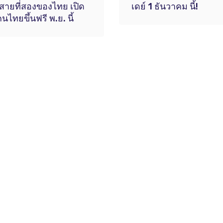
สายที่สองของไทย เปิด
เดย์ 1 ธันวาคม นี้!
คนไทยขึ้นฟรี พ.ย. นี้