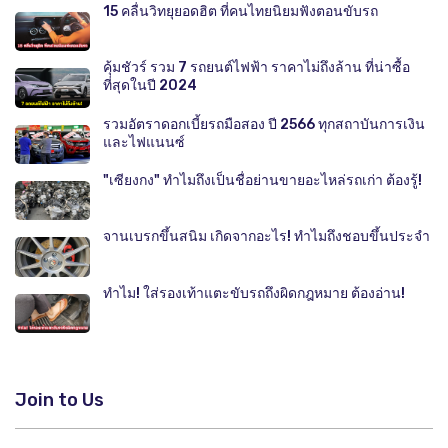
15 คลื่นวิทยุยอดฮิต ที่คนไทยนิยมฟังตอนขับรถ
คุ้มชัวร์ รวม 7 รถยนต์ไฟฟ้า ราคาไม่ถึงล้าน ที่น่าซื้อ
ที่สุดในปี 2024
รวมอัตราดอกเบี้ยรถมือสอง ปี 2566 ทุกสถาบันการเงิน
และไฟแนนซ์
"เซียงกง" ทำไมถึงเป็นชื่อย่านขายอะไหล่รถเก่า ต้องรู้!
จานเบรกขึ้นสนิม เกิดจากอะไร! ทำไมถึงชอบขึ้นประจำ
ทำไม! ใส่รองเท้าแตะขับรถถึงผิดกฎหมาย ต้องอ่าน!
Join to Us