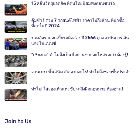
15 คลื่นวิทยุยอดฮิต ที่คนไทยนิยมฟังตอนขับรถ
คุ้มชัวร์ รวม 7 รถยนต์ไฟฟ้า ราคาไม่ถึงล้าน ที่น่าซื้อ
ที่สุดในปี 2024
รวมอัตราดอกเบี้ยรถมือสอง ปี 2566 ทุกสถาบันการเงิน
และไฟแนนซ์
"เซียงกง" ทำไมถึงเป็นชื่อย่านขายอะไหล่รถเก่า ต้องรู้!
จานเบรกขึ้นสนิม เกิดจากอะไร! ทำไมถึงชอบขึ้นประจำ
ทำไม! ใส่รองเท้าแตะขับรถถึงผิดกฎหมาย ต้องอ่าน!
Join to Us