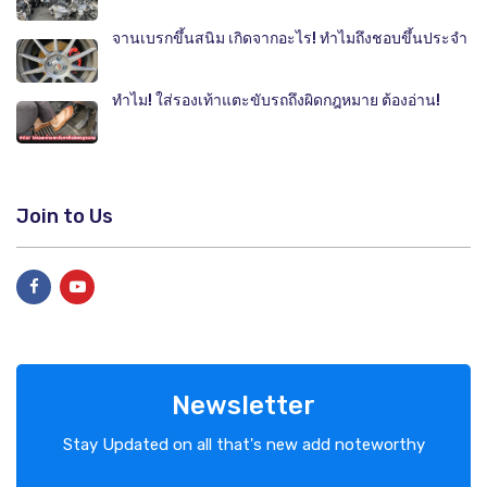
จานเบรกขึ้นสนิม เกิดจากอะไร! ทำไมถึงชอบขึ้นประจำ
ทำไม! ใส่รองเท้าแตะขับรถถึงผิดกฎหมาย ต้องอ่าน!
Join to Us
Newsletter
Stay Updated on all that's new add noteworthy