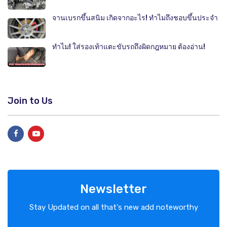
จานเบรกขึ้นสนิม เกิดจากอะไร! ทำไมถึงชอบขึ้นประจำ
ทำไม! ใส่รองเท้าแตะขับรถถึงผิดกฎหมาย ต้องอ่าน!
Join to Us
Newsletter
Stay Updated on all that's new add noteworthy