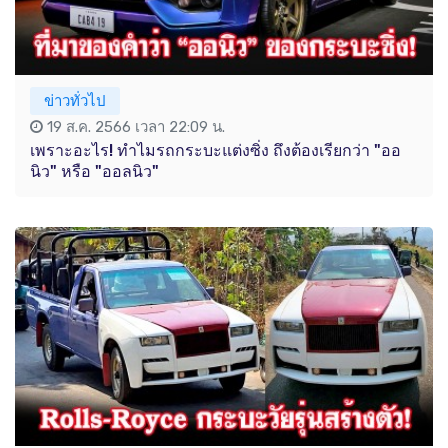
ข่าวทั่วไป
19 ส.ค. 2566 เวลา 22:09 น.
เพราะอะไร! ทำไมรถกระบะแต่งซิ่ง ถึงต้องเรียกว่า "ออ
นิว" หรือ "ออลนิว"