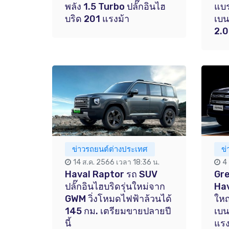
พลัง 1.5 Turbo ปลั๊กอินไฮ
แบร
บริด 201 แรงม้า
เบน
2.0
ข่าวรถยนต์ต่างประเทศ
ข
14 ส.ค. 2566 เวลา 18:36 น.
4
Haval Raptor รถ SUV
Gre
ปลั๊กอินไฮบริดรุ่นใหม่จาก
Hav
GWM วิ่งโหมดไฟฟ้าล้วนได้
ใหญ
145 กม. เตรียมขายปลายปี
เบน
นี้
แรง