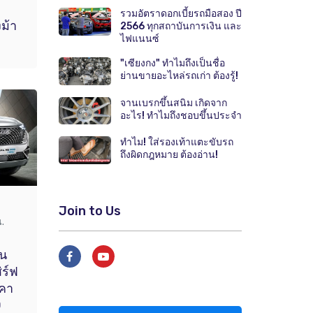
รวมอัตราดอกเบี้ยรถมือสอง ปี
ม้า
2566 ทุกสถาบันการเงิน และ
ไฟแนนซ์
"เซียงกง" ทำไมถึงเป็นชื่อ
ย่านขายอะไหล่รถเก่า ต้องรู้!
จานเบรกขึ้นสนิม เกิดจาก
อะไร! ทำไมถึงชอบขึ้นประจำ
ทำไม! ใส่รองเท้าแตะขับรถ
ถึงผิดกฎหมาย ต้องอ่าน!
Join to Us
.
่น
ิร์ฟ
คา
0