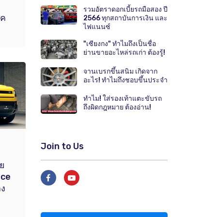
รวมอัตราดอกเบี้ยรถมือสอง ปี
ุค
2566 ทุกสถาบันการเงิน และ
ไฟแนนซ์
"เซียงกง" ทำไมถึงเป็นชื่อ
ย่านขายอะไหล่รถเก่า ต้องรู้!
จานเบรกขึ้นสนิม เกิดจาก
อะไร! ทำไมถึงชอบขึ้นประจำ
ทำไม! ใส่รองเท้าแตะขับรถ
ถึงผิดกฎหมาย ต้องอ่าน!
Join to Us
.
ผย
nce
ลง