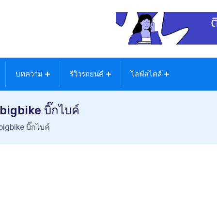
บทความ
รีวิวรถยนต์
ไลฟ์สไตล์
gbike บิ๊กไบค์
bike บิ๊กไบค์