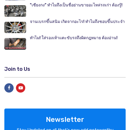
"เซียงกง" ทำไมถึงเป็นชื่อย่านขายอะไหล่รถเก่า ต้องรู้!
จานเบรกขึ้นสนิม เกิดจากอะไร! ทำไมถึงชอบขึ้นประจำ
ทำไม! ใส่รองเท้าแตะขับรถถึงผิดกฎหมาย ต้องอ่าน!
Join to Us
Newsletter
Stay Updated on all that's new add noteworthy