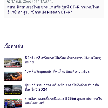
17 ก.ย. 2566 เวลา 17:37 น.
สยามนิสสันกรุงไทย ชวนแฟนพันธุ์แท้ GT-R กระทบไหล่
ฮิโรชิ ทามูระ "บิดาแห่ง Nissan GT-R"
เนื้อหาเด่น
5 สิ่งต้องรู้! เตรียมรถให้พร้อม สำหรับการใช้งานในฤดู
หนาว!
15 คลื่นวิทยุยอดฮิต ที่คนไทยนิยมฟังตอนขับรถ
คุ้มชัวร์ รวม 7 รถยนต์ไฟฟ้า ราคาไม่ถึงล้าน ที่น่าซื้อ
ที่สุดในปี 2024
รวมอัตราดอกเบี้ยรถมือสอง ปี 2566 ทุกสถาบันการเงิน
และไฟแนนซ์