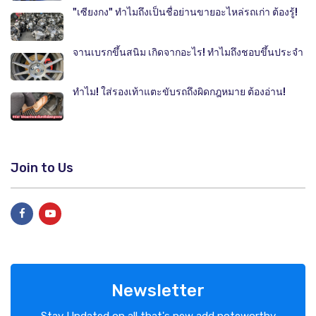
"เซียงกง" ทำไมถึงเป็นชื่อย่านขายอะไหล่รถเก่า ต้องรู้!
จานเบรกขึ้นสนิม เกิดจากอะไร! ทำไมถึงชอบขึ้นประจำ
ทำไม! ใส่รองเท้าแตะขับรถถึงผิดกฎหมาย ต้องอ่าน!
Join to Us
Newsletter
Stay Updated on all that's new add noteworthy