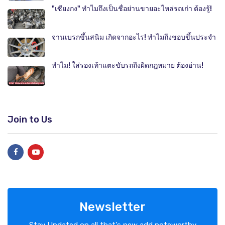
"เซียงกง" ทำไมถึงเป็นชื่อย่านขายอะไหล่รถเก่า ต้องรู้!
จานเบรกขึ้นสนิม เกิดจากอะไร! ทำไมถึงชอบขึ้นประจำ
ทำไม! ใส่รองเท้าแตะขับรถถึงผิดกฎหมาย ต้องอ่าน!
Join to Us
Newsletter
Stay Updated on all that's new add noteworthy