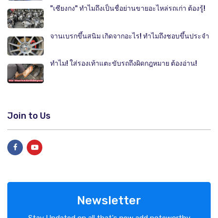
"เซียงกง" ทำไมถึงเป็นชื่อย่านขายอะไหล่รถเก่า ต้องรู้!
จานเบรกขึ้นสนิม เกิดจากอะไร! ทำไมถึงชอบขึ้นประจำ
ทำไม! ใส่รองเท้าแตะขับรถถึงผิดกฎหมาย ต้องอ่าน!
Join to Us
Newsletter
Stay Updated on all that's new add noteworthy