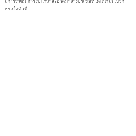
มีการรั่วซึม ควรรีบน้ำน้ำสะอาดมาล้างบริเวณที่โดนน้ำมันเบรก
หยดใส่ทันที