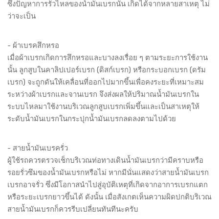
ซึ่งปัญหาการรั่วไหลของน้ำมันเบรกนั้น เกิดได้จากหลายสาเหตุ ไม่
ว่าจะเป็น
- ผ้าเบรคสึกหรอ
เมื่อผ้าเบรกเกิดการสึกหรอและบางลงเรื่อย ๆ ตามระยะการใช้งาน
นั้น ลูกสูบในคาลิปเปอร์เบรก (ดิสก์เบรก) หรือกระบอกเบรก (ดรัม
เบรก) จะถูกดันให้เคลื่อนที่ออกไปมากขึ้นเพื่อคงระยะที่เหมาะสม
ระหว่างผ้าเบรกและจานเบรก จึงส่งผลให้ปริมาณน้ำมันเบรกใน
ระบบไหลมาใช้งานบริเวณลูกสูบเบรกเพิ่มขึ้นและเป็นสาเหตุให้
ระดับน้ำมันเบรกในกระปุกน้ำมันเบรกลดลงตามไปด้วย
- สายน้ำมันเบรครั่ว
ผู้ใช้รถควรตรวจเช็กบริเวณท่อทางเดินน้ำมันเบรกว่ามีคราบหรือ
รอยรั่วซึมของน้ำมันเบรกหรือไม่ หากมีนั่นแสดงว่าสายน้ำมันเบรก
เบรกอาจรั่ว ซึ่งมีโอกาสนำไปสู่อุบัติเหตุที่เกิดจากอาการเบรกแตก
หรือระยะเบรกยาวขึ้นได้ ดังนั้น เมื่อสังเกตเห็นความผิดปกติบริเวณ
สายน้ำมันเบรกก็ควรรีบเปลี่ยนทันทีนะครับ