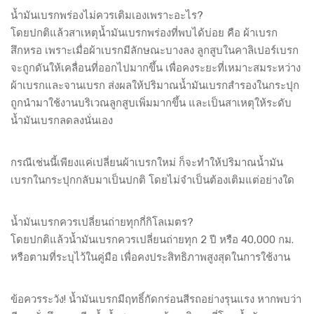
น้ำมันเบรกพร่องไม่ควรเติมเองเพราะอะไร?
โดยปกติแล้วสาเหตุน้ำมันเบรกพร่องที่พบได้บ่อย คือ ผ้าเบรก
สึกหรอ เพราะเมื่อผ้าเบรกมีลักษณะบางลง ลูกสูบในคาลิเปอร์เบรก
จะถูกดันให้เคลื่อนที่ออกไปมากขึ้น เพื่อคงระยะที่เหมาะสมระหว่าง
ผ้าเบรกและจานเบรก ส่งผลให้ปริมาณน้ำมันเบรกสำรองในกระปุก
ถูกนำมาใช้งานบริเวณลูกสูบเพิ่มมากขึ้น และเป็นสาเหตุให้ระดับ
น้ำมันเบรกลดลงนั่นเอง
กรณีเช่นนี้เพียงแค่เปลี่ยนผ้าเบรกใหม่ ก็จะทำให้ปริมาณน้ำมัน
เบรกในกระปุกกลับมาเป็นปกติ โดยไม่จำเป็นต้องเติมแต่อย่างใด
น้ำมันเบรกควรเปลี่ยนถ่ายทุกกี่กิโลเมตร?
โดยปกติแล้วน้ำมันเบรกควรเปลี่ยนถ่ายทุก 2 ปี หรือ 40,000 กม.
หรือตามที่ระบุไว้ในคู่มือ เพื่อคงประสิทธิภาพสูงสุดในการใช้งาน
ข้อควรระวัง! น้ำมันเบรกมีฤทธิ์กัดกร่อนสีรถอย่างรุนแรง หากพบว่า