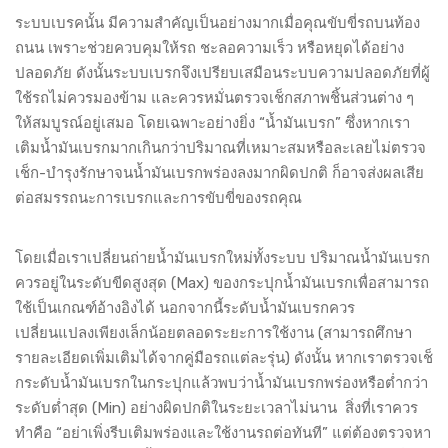
ระบบเบรคนั้น มีความสำคัญเป็นอย่างมากเมื่อคุณขับขี่รถบนท้อง
ถนน เพราะช่วยควบคุมให้รถ ชะลอความเร็ว หรือหยุดได้อย่าง
ปลอดภัย ดังนั้นระบบเบรกจึงเปรียบเสมือนระบบความปลอดภัยที่ผู้
ใช้รถไม่ควรมองข้าม และควรหมั่นตรวจเช็กสภาพชิ้นส่วนต่าง ๆ
ให้สมบูรณ์อยู่เสมอ โดยเฉพาะอย่างยิ่ง “น้ำมันเบรก” ซึ่งหากเรา
เติมน้ำมันเบรกมากเกินกว่าปริมาณที่เหมาะสมหรือละเลยไม่ตรวจ
เช็ก-บำรุงรักษาจนน้ำมันเบรกพร่องลงมากผิดปกติ ก็อาจส่งผลเสีย
ต่อสมรรถนะการเบรกและการขับขี่ของรถคุณ
โดยเมื่อเราเปลี่ยนถ่ายน้ำมันเบรกใหม่ทั้งระบบ ปริมาณน้ำมันเบรก
ควรอยู่ในระดับขีดสูงสุด (Max) ของกระปุกน้ำมันเบรกเพื่อสามารถ
ใช้เป็นเกณฑ์อ้างอิงได้ นอกจากนี้ระดับน้ำมันเบรกควร
เปลี่ยนแปลงเพียงเล็กน้อยตลอดระยะการใช้งาน (สามารถศึกษา
รายละเอียดเพิ่มเติมได้จากคู่มือรถแต่ละรุ่น) ดังนั้น หากเราตรวจเช็
กระดับน้ำมันเบรกในกระปุกแล้วพบว่าน้ำมันเบรกพร่องหรือต่ำกว่า
ระดับต่ำสุด (Min) อย่างผิดปกติในระยะเวลาไม่นาน สิ่งที่เราควร
ทำคือ “อย่าเพิ่งรีบเติมพร่องและใช้งานรถต่อทันที” แต่ต้องตรวจหา