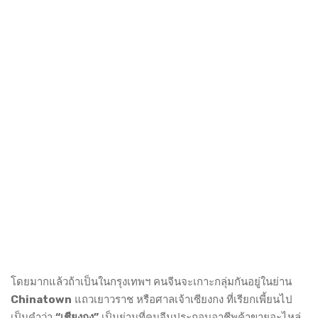
โดยมากแล้วถ้าเป็นในกรุงเทพฯ คนจีนจะเกาะกลุ่มกันอยู่ในย่าน
Chinatown
แถวเยาวราช หรือศาลเจ้าเซียงกง ที่เรียกเพี้ยนไป
เป็นคำว่า
“เชียงกง”
เป็นย่านที่คนจีนประกอบอาชีพค้าขายอะไหล่