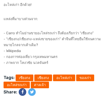
อะไหล่เก่า อีกด้วย!
แหล่งที่มาบางส่วนจาก:
-
Carro ทำไมย่านขายอะไหล่รถเก่า ถึงต้องเรียกว่า “เซียงกง”
-
“เซียงกง/เชียงกง-แหล่งขายของเก่า” คำจีนที่ไทยยืมใช้จนความ
หมายไกลจากเค้าเดิม?
-
Wikipedia
-
กองการท่องเที่ยว กรุงเทพมหานคร
- ภาพจาก โหงวชัย นวลจันทร์
Tags:
เซียงกง
เชียงกง
อะไหล่เก่า
ของเก่า
อะไหล่รถเก่า
ศาลเจ้า
Share: