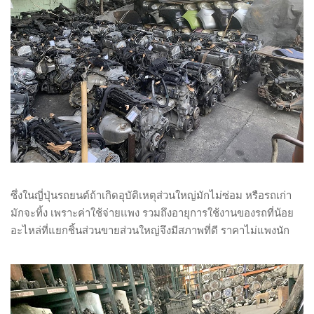
ซึ่งในญี่ปุ่นรถยนต์ถ้าเกิดอุบัติเหตุส่วนใหญ่มักไม่ซ่อม หรือรถเก่า
มักจะทิ้ง เพราะค่าใช้จ่ายแพง รวมถึงอายุการใช้งานของรถที่น้อย
อะไหล่ที่แยกชิ้นส่วนขายส่วนใหญ่จึงมีสภาพที่ดี ราคาไม่แพงนัก