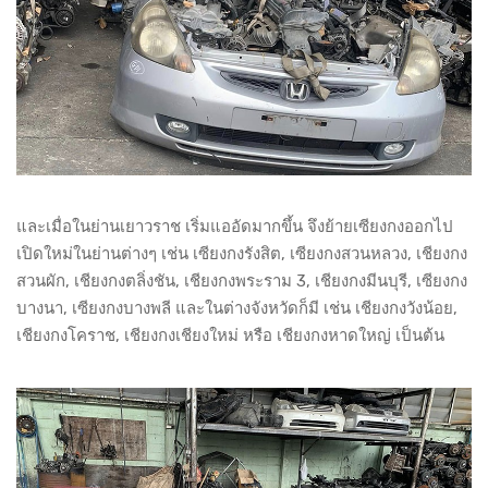
และเมื่อในย่านเยาวราช เริ่มแออัดมากขึ้น จึงย้ายเซียงกงออกไป
เปิดใหม่ในย่านต่างๆ เช่น เซียงกงรังสิต, เซียงกงสวนหลวง, เชียงกง
สวนผัก, เชียงกงตลิ่งชัน, เชียงกงพระราม 3, เชียงกงมีนบุรี, เซียงกง
บางนา, เซียงกงบางพลี และในต่างจังหวัดก็มี เช่น เชียงกงวังน้อย,
เชียงกงโคราช, เชียงกงเชียงใหม่ หรือ เชียงกงหาดใหญ่ เป็นต้น