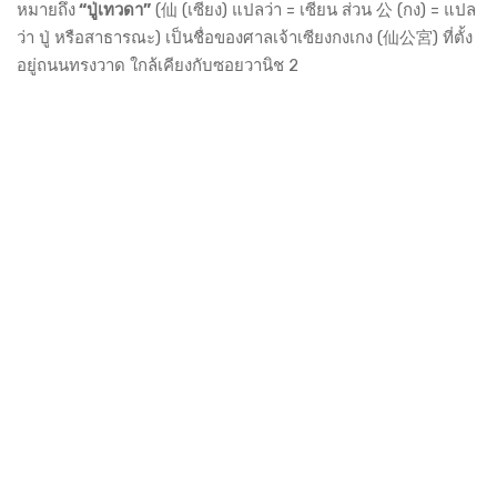
หมายถึง
“ปู่เทวดา”
(仙 (เซียง) แปลว่า = เซียน ส่วน 公 (กง) = แปล
ว่า ปู่ หรือสาธารณะ) เป็นชื่อของศาลเจ้าเซียงกงเกง (仙公宮) ที่ตั้ง
อยู่ถนนทรงวาด ใกล้เคียงกับซอยวานิช 2