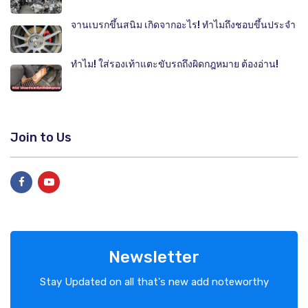
จานเบรกขึ้นสนิม เกิดจากอะไร! ทำไมถึงชอบขึ้นประจำ
ทำไม! ใส่รองเท้าแตะขับรถถึงผิดกฎหมาย ต้องอ่าน!
Join to Us
Newsletter
Stay Updated on all that's new add noteworthy