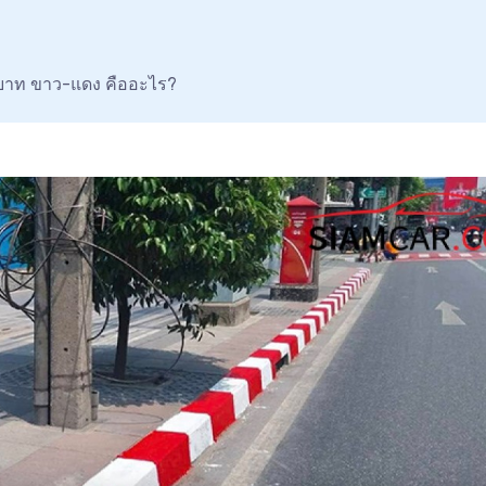
ตบาท ขาว-แดง คืออะไร?