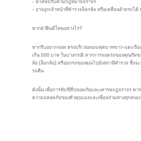
- มีโทษปรับตามกฎหมายจราจร
- อาจถูกเจ้าหน้าที่ตำรวจล็อกล้อ หรือเคลื่อนย้ายรถ
หากฝ่าฝืนมีโทษอย่างไร?
หากรีบอยากจอด ตรงบริเวณขอบฟุตบาทขาว-แดง ถือเป
เกิน 500 บาท ในบางกรณี หากการจอดรถของคุณกีดขวางก
ล้อ (ล็อกล้อ) หรือยกรถของคุณไปยังสถานีตำรวจ ซึ่งจะ
รถคืน
ดังนั้น เพื่อการขับขี่ที่ปลอดภัยและเคารพกฎจราจร คว
ความปลอดภัยของตัวคุณเองและเพื่อนร่วมทางทุกคนบนท