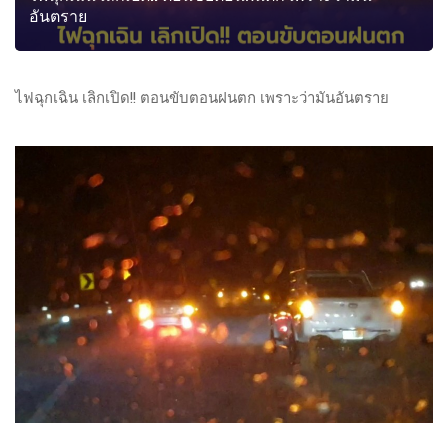
อันตราย
ไฟฉุกเฉิน เลิกเปิด!! ตอนขับตอนฝนตก เพราะว่ามันอันตราย