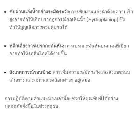
ขับผ่านแอ่งน้ำอย่างระมัดระวัง:
การขับผ่านแอ่งน้ำด้วยความเร็ว
สูงอาจทำให้เกิดปรากฏการณ์รถเหินน้ำ (Hydroplaning) ซึ่ง
ทำให้สูญเสียการควบคุมรถได้
หลีกเลี่ยงการเบรกกะทันหัน:
การเบรกกะทันหันบนถนนที่เปียก
อาจทำให้รถลื่นไถลได้ง่ายขึ้น
สังเกตการณ์รอบข้าง:
ควรเพิ่มความระมัดระวังและสังเกตถนน
เส้นทาง และสภาพแวดล้อมต่างๆ อยู่เสมอ
การปฏิบัติตามคำแนะนำเหล่านี้จะช่วยให้คุณขับขี่ได้อย่าง
ปลอดภัยยิ่งขึ้นในช่วงฤดูฝน