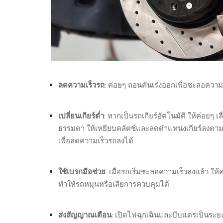
ลดความเร็วรถ
: ค่อยๆ ถอนคันเร่งออกเพื่อชะลอควา
เปลี่ยนเกียร์ต่ำ
: หากเป็นรถเกียร์อัตโนมัติ ให้ค่อยๆ เ
ธรรมดา ให้เหยียบคลัตช์และลดตำแหน่งเกียร์ลงตามลำ
เพื่อลดความเร็วรถลงได้
ใช้เบรกมือช่วย
: เมื่อรถเริ่มชะลอความเร็วลงแล้ว ให
ทำให้รถหมุนหรือเสียการควบคุมได้
ส่งสัญญาณเตือน
: เปิดไฟฉุกเฉินและบีบแตรเป็นระยะเพื