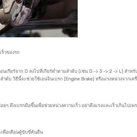
มเร็วของรถ
ลื่อนเกียร์จาก D ลงไปที่เกียร์ต่ำตามลำดับ (เช่น D -> 3 -> 2 -> L) สำหรั
ดับ วิธีนี้จะช่วยใช้เอนจินเบรก (Engine Brake) หรือแรงหน่วงจากเครื
้ค่อยๆ ดึงเบรกมือขึ้นเพื่อช่วยหน่วงความเร็ว อย่าดึงแรงและเร็วเกินไปเ
่อเตือนผู้ขับขี่คันอื่น