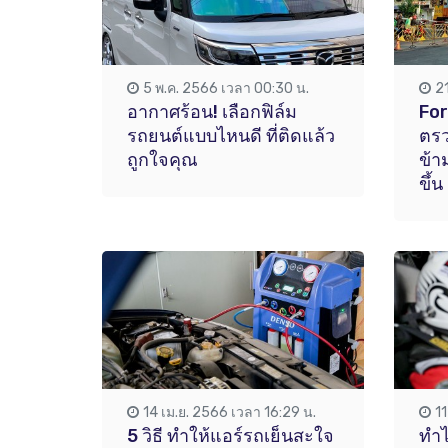
5 พ.ค. 2566 เวลา 00:30 น.
2
อากาศร้อน! เลือกฟิล์ม
For
รถยนต์แบบไหนดี ที่ติดแล้ว
ตรว
ถูกใจคุณ
ข้า
ขึ้น
14 เม.ย. 2566 เวลา 16:29 น.
1
5 วิธี ทำให้แอร์รถเย็นสะใจ
ทำไ