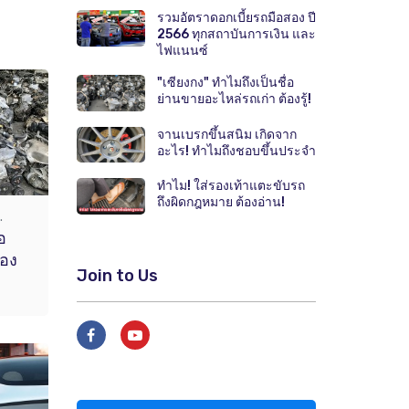
รวมอัตราดอกเบี้ยรถมือสอง ปี
2566 ทุกสถาบันการเงิน และ
ไฟแนนซ์
"เซียงกง" ทำไมถึงเป็นชื่อ
ย่านขายอะไหล่รถเก่า ต้องรู้!
จานเบรกขึ้นสนิม เกิดจาก
อะไร! ทำไมถึงชอบขึ้นประจำ
ทำไม! ใส่รองเท้าแตะขับรถ
ถึงผิดกฎหมาย ต้องอ่าน!
.
อ
้อง
Join to Us