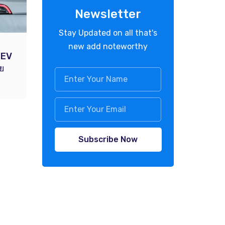
Newsletter
Stay Updated on all that's
.
new add noteworthy
ถ EV
ัย
Subscribe Now