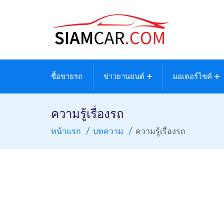
ซื้อขายรถ
ข่าวยานยนต์
มอเตอร์ไซค์
ความรู้เรื่องรถ
หน้าแรก
บทความ
ความรู้เรื่องรถ