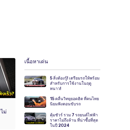
เนื้อหาเด่น
5 สิ่งต้องรู้! เตรียมรถให้พร้อม
สำหรับการใช้งานในฤดู
หนาว!
15 คลื่นวิทยุยอดฮิต ที่คนไทย
นิยมฟังตอนขับรถ
รไม่
คุ้มชัวร์ รวม 7 รถยนต์ไฟฟ้า
ราคาไม่ถึงล้าน ที่น่าซื้อที่สุด
ในปี 2024