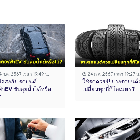
4 ก.ค. 2567 เวลา 19:49 น.
24 ก.ค. 2567 เวลา 19:27 น
้อสงสัย รถยนต์
ใช้รถควรรู้! ยางรถยนต
้าEV ขับลุยน้ำได้หรือ
เปลี่ยนทุกกี่กิโลเมตร?
?