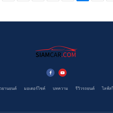
าวยานยนต์
มอเตอร์ไซค์
บทความ
รีวิวรถยนต์
ไลฟ์ส