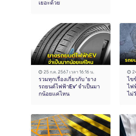
เยอะด้วย
25 ก.ค. 2567 เวลา 16:16 น.
2
รวมทุกเรื่องเกี่ยวกับ ‘ยาง
ไขข
รถยนต์ไฟฟ้าEv’ จำเป็นมา
ไฟฟ
กน้อยเเค่ไหน
ไม่