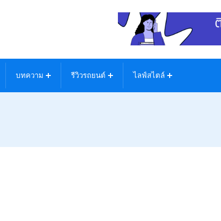
บทความ
รีวิวรถยนต์
ไลฟ์สไตล์