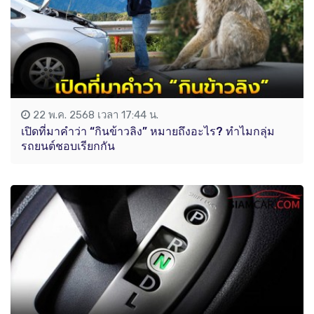
22 พ.ค. 2568 เวลา 17:44 น.
เปิดที่มาคำว่า “กินข้าวลิง” หมายถึงอะไร? ทำไมกลุ่ม
รถยนต์ชอบเรียกกัน