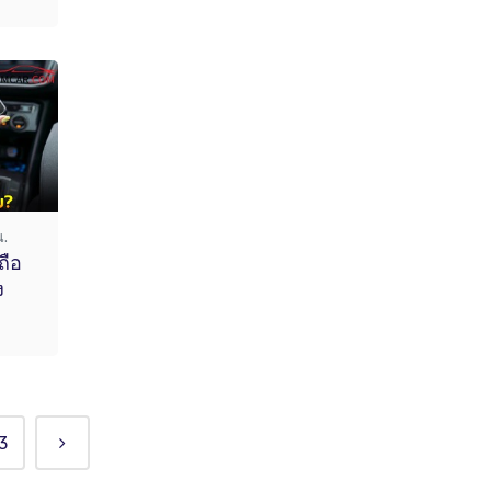
น.
ถือ
ง
3