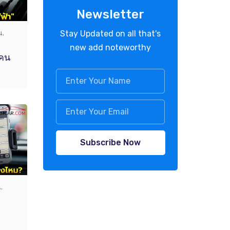
Newsletter
Stay Updated on all that's
น.
new add noteworthy
ยคน
Subscribe Now
.