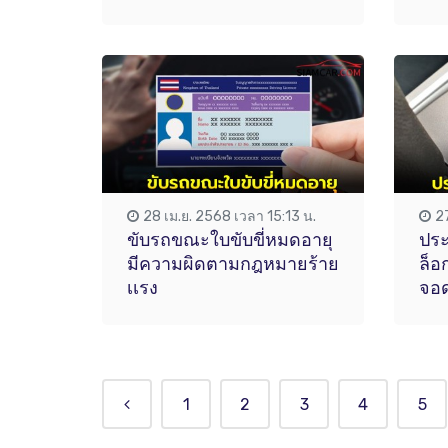
28 เม.ย. 2568 เวลา 15:13 น.
2
ขับรถขณะใบขับขี่หมดอายุ
ประ
มีความผิดตามกฎหมายร้าย
ล็อก
เเรง
จอด
1
2
3
4
5