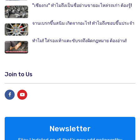
"เซียงกง" ทำไมถึงเป็นชื่อย่านขายอะไหล่รถเก่า ต้องรู้!
จานเบรกขึ้นสนิม เกิดจากอะไร! ทำไมถึงชอบขึ้นประจำ
ทำไม! ใส่รองเท้าแตะขับรถถึงผิดกฎหมาย ต้องอ่าน!
Join to Us
Newsletter
Stay Updated on all that's new add noteworthy