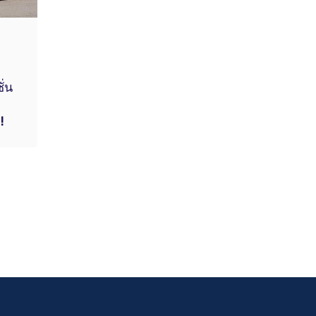
ั่น
ะ
!