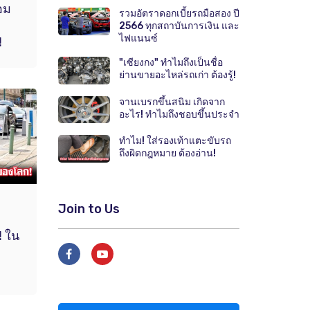
อม
รวมอัตราดอกเบี้ยรถมือสอง ปี
2566 ทุกสถาบันการเงิน และ
ไฟแนนซ์
!
"เซียงกง" ทำไมถึงเป็นชื่อ
ย่านขายอะไหล่รถเก่า ต้องรู้!
จานเบรกขึ้นสนิม เกิดจาก
อะไร! ทำไมถึงชอบขึ้นประจำ
ทำไม! ใส่รองเท้าแตะขับรถ
ถึงผิดกฎหมาย ต้องอ่าน!
Join to Us
! ใน