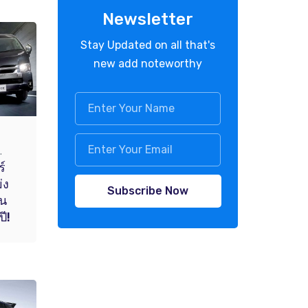
Newsletter
Stay Updated on all that's
new add noteworthy
.
์
่ง
Subscribe Now
่น
ี!