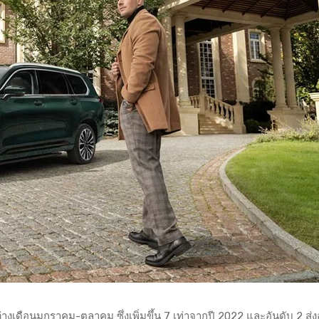
งเดือนมกราคม-ตุลาคม ซึ่งเพิ่มขึ้น 7 เท่าจากปี 2022 และอันดับ 2 ส