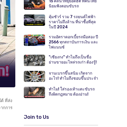
15 คลื่นวิทยุยอดฮิต ที่คนไทย
นิยมฟังตอนขับรถ
คุ้มชัวร์ รวม 7 รถยนต์ไฟฟ้า
ราคาไม่ถึงล้าน ที่น่าซื้อที่สุด
ในปี 2024
รวมอัตราดอกเบี้ยรถมือสอง ปี
2566 ทุกสถาบันการเงิน และ
ไฟแนนซ์
"เซียงกง" ทำไมถึงเป็นชื่อ
ย่านขายอะไหล่รถเก่า ต้องรู้!
จานเบรกขึ้นสนิม เกิดจาก
อะไร! ทำไมถึงชอบขึ้นประจำ
ทำไม! ใส่รองเท้าแตะขับรถ
ถึงผิดกฎหมาย ต้องอ่าน!
ที่ส่ง
งจากการ
Join to Us