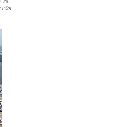
เพิ่ม
้น 15%