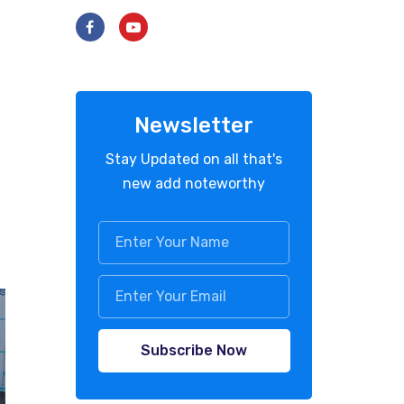
Newsletter
Stay Updated on all that's
new add noteworthy
Subscribe Now