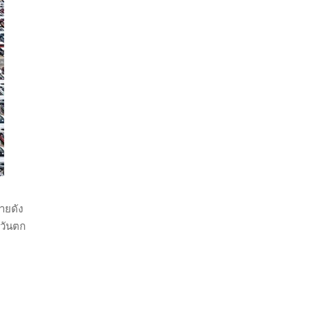
ายดัง
ะวันตก