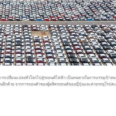
าการเปลี่ยนแปลงทั่วโลกไปสู่รถยนต์ไฟฟ้า เป็นหนทางในการบรรลุเป้าหม
ากจีนอีกด้วย จากการถอนตัวของผู้ผลิตรถยนต์ของญี่ปุ่นและค่ายรถยุโรปต