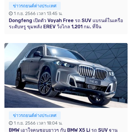
ข่าวรถยนต์ต่างประเทศ
1 ก.ย. 2566 เวลา 13:45 น.
Dongfeng เปิดตัว Voyah Free รถ SUV แบรนด์ในเครือ
ระดับหรู ขุมพลัง EREV วิ่งไกล 1,201 กม. ที่จีน
ข่าวรถยนต์ต่างประเทศ
1 ก.ย. 2566 เวลา 18:04 น.
BMW เอาใจคนชอบยาวๆ กับ BMW X5 Li รถ SUV ฐาน