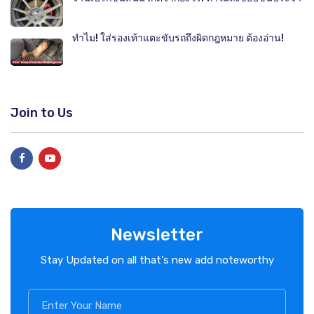
ทำไม! ใส่รองเท้าแตะขับรถถึงผิดกฎหมาย ต้องอ่าน!
Join to Us
Newsletter
Stay Updated on all that's new add noteworthy