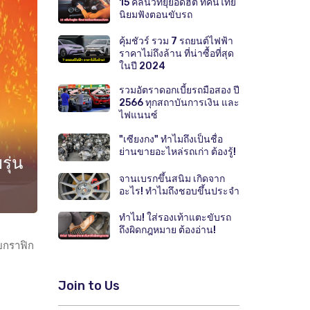
15 คลื่นวิทยุยอดฮิต ที่คนไทย
นิยมฟังตอนขับรถ
คุ้มชัวร์ รวม 7 รถยนต์ไฟฟ้า
ราคาไม่ถึงล้าน ที่น่าซื้อที่สุด
ในปี 2024
รวมอัตราดอกเบี้ยรถมือสอง ปี
2566 ทุกสถาบันการเงิน และ
ไฟแนนซ์
"เซียงกง" ทำไมถึงเป็นชื่อ
ย่านขายอะไหล่รถเก่า ต้องรู้!
ุ่น
จานเบรกขึ้นสนิม เกิดจาก
อะไร! ทำไมถึงชอบขึ้นประจำ
ทำไม! ใส่รองเท้าแตะขับรถ
ถึงผิดกฎหมาย ต้องอ่าน!
ายกราฟิก
Join to Us