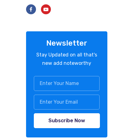
Newsletter
Stay Updated on all that's
new add noteworthy
Subscribe Now