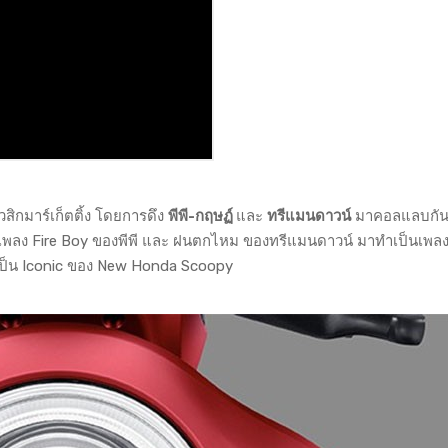
มิวสิกมาร์เก็ตติ้ง โดยการดึง
พีพี-กฤษฏ์
และ
ทรีแมนดาวน์
มาคอลแลบกันเป
พลง Fire Boy ของพีพี และ ฝนตกไหม ของทรีแมนดาวน์ มาทำเป็นเพลงใ
เป็น Iconic ของ New Honda Scoopy