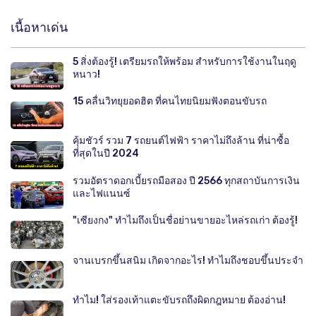
เนื้อหาเด่น
5 สิ่งต้องรู้! เตรียมรถให้พร้อม สำหรับการใช้งานในฤดู
หนาว!
15 คลื่นวิทยุยอดฮิต ที่คนไทยนิยมฟังตอนขับรถ
คุ้มชัวร์ รวม 7 รถยนต์ไฟฟ้า ราคาไม่ถึงล้าน ที่น่าซื้อ
ที่สุดในปี 2024
รวมอัตราดอกเบี้ยรถมือสอง ปี 2566 ทุกสถาบันการเงิน
และไฟแนนซ์
"เซียงกง" ทำไมถึงเป็นชื่อย่านขายอะไหล่รถเก่า ต้องรู้!
จานเบรกขึ้นสนิม เกิดจากอะไร! ทำไมถึงชอบขึ้นประจำ
ทำไม! ใส่รองเท้าแตะขับรถถึงผิดกฎหมาย ต้องอ่าน!