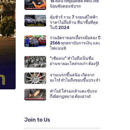
15 คลื่นวิทยุยอดฮิต ที่คนไทย
นิยมฟังตอนขับรถ
คุ้มชัวร์ รวม 7 รถยนต์ไฟฟ้า
ราคาไม่ถึงล้าน ที่น่าซื้อที่สุด
ในปี 2024
รวมอัตราดอกเบี้ยรถมือสอง ปี
2566 ทุกสถาบันการเงิน และ
ไฟแนนซ์
"เซียงกง" ทำไมถึงเป็นชื่อ
ย่านขายอะไหล่รถเก่า ต้องรู้!
จานเบรกขึ้นสนิม เกิดจาก
อะไร! ทำไมถึงชอบขึ้นประจำ
ทำไม! ใส่รองเท้าแตะขับรถ
ถึงผิดกฎหมาย ต้องอ่าน!
Join to Us