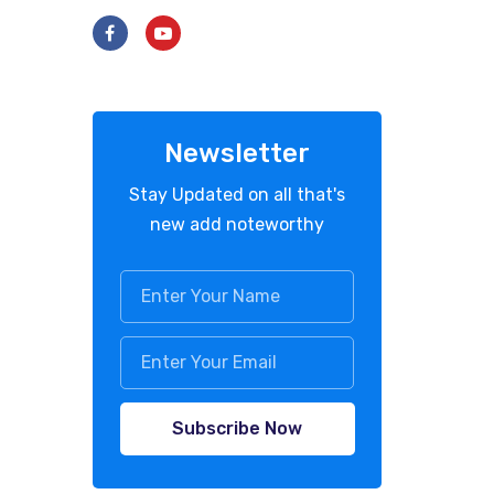
Newsletter
Stay Updated on all that's
new add noteworthy
Subscribe Now