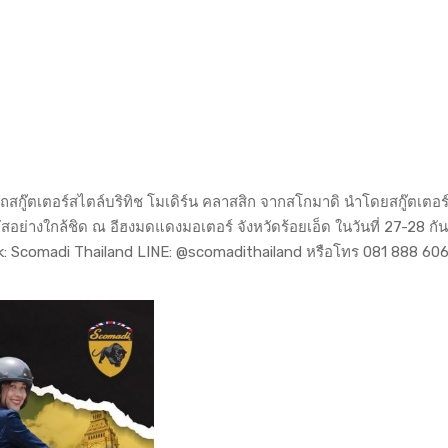
ถสกู๊ตเตอร์สไตล์บริทิช โมเดิร์น คลาสสิก จากสโกมาดิ นำโดยสกู๊ตเตอร
อย่างใกล้ชิด ณ อีฮงมดแดงมอเตอร์ จังหวัดร้อยเอ็ด ในวันที่ 27-28 ก
k: Scomadi Thailand LINE: @scomadithailand หรือโทร 081 888 60