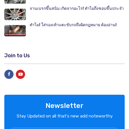
จานเบรกขึ้นสนิม เกิดจากอะไร! ทำไมถึงชอบขึ้นประจำ
ทำไม! ใส่รองเท้าแตะขับรถถึงผิดกฎหมาย ต้องอ่าน!
Join to Us
Newsletter
Stay Updated on all that's new add noteworthy