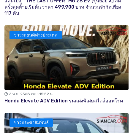
แคมเปญ "THE LAST OFFER" MG ZS EV (รุ่นย่อย X) ลด
ครั้งสุดท้ายเริ่มต้น ราคา 499,900 บาท จำนวนจำกัดเพียง
117 คัน
ข่าวรถยนต์ต่างประเทศ
6 พ.ย. 2568 เวลา 15:52 น.
Honda Elevate ADV Edition รุ่นแต่งพิเศษสไตล์ออฟโรด
ข่าวประชาสัมพันธ์