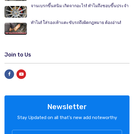
จานเบรกขึ้นสนิม เกิดจากอะไร! ทำไมถึงชอบขึ้นประจำ
ทำไม! ใส่รองเท้าแตะขับรถถึงผิดกฎหมาย ต้องอ่าน!
Join to Us
Newsletter
Stay Updated on all that's new add noteworthy