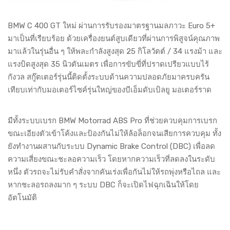
BMW C 400 GT ใหม่ ผ่านการรับรองมาตรฐานมลภาวะ Euro 5+
มาเป็นที่เรียบร้อย ด้วยเครื่องยนต์สูบเดียวที่ผ่านการพิสูจน์คุณภาพ
มาแล้วในรุ่นอื่น ๆ ให้พละกำลังสูงสุด 25 กิโลวัตต์ / 34 แรงม้า และ
แรงบิดสูงสุด 35 นิวตันเมตร เพื่อการขับขี่ที่ปราดเปรียวแบบไร้
กังวล สกู๊ตเตอร์รุ่นนี้ติดตั้งระบบด้านความปลอดภัยมาครบครัน
เทียบเท่ากับมอเตอร์ไซค์รุ่นใหญ่ของบีเอ็มดับเบิลยู มอเตอร์ราด
มีทั้งระบบเบรก BMW Motorrad ABS Pro ที่ช่วยควบคุมการเบรก
ขณะเอียงตัวเข้าโค้งและป้องกันไม่ให้ล้อล็อกจนเสียการควบคุม ทั้ง
ยังทำงานผสานกับระบบ Dynamic Brake Control (DBC) เพื่อลด
ความเสี่ยงขณะชะลอความเร็ว โดยหากความเร็วที่ลดลงในระดับ
หนึ่ง ตัวรถจะไม่รับคำสั่งจากคันเร่งเพื่อกันไม่ให้รถพุ่งหรือไถล และ
หากชะลอรถลงมาก ๆ ระบบ DBC ก็จะเปิดไฟฉุกเฉินให้โดย
อัตโนมัติ