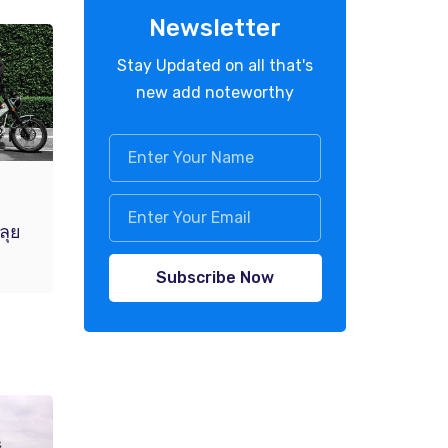
Newsletter
Stay Updated on all that's
new add noteworthy
ลุย
ง
Subscribe Now