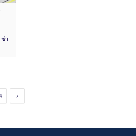
.
 ซ่า
4