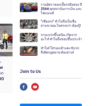
รวมอัตราดอกเบี้ยรถมือสอง ปี
2566 ทุกสถาบันการเงิน และ
ไฟแนนซ์
"เซียงกง" ทำไมถึงเป็นชื่อ
ย่านขายอะไหล่รถเก่า ต้องรู้!
จานเบรกขึ้นสนิม เกิดจาก
อะไร! ทำไมถึงชอบขึ้นประจำ
ทำไม! ใส่รองเท้าแตะขับรถ
ถึงผิดกฎหมาย ต้องอ่าน!
น.
ew
Join to Us
รก
00