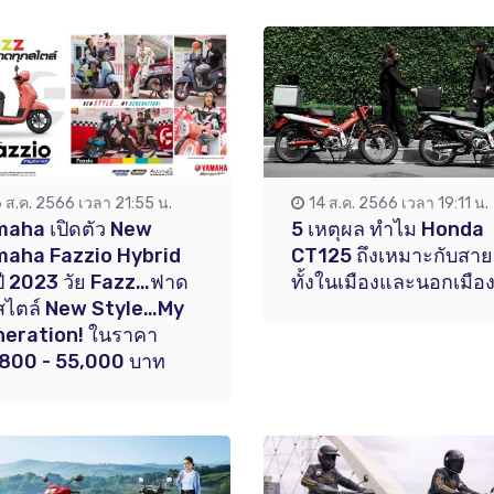
6 ส.ค. 2566 เวลา 21:55 น.
14 ส.ค. 2566 เวลา 19:11 น.
aha เปิดตัว New
5 เหตุผล ทำไม Honda
maha Fazzio Hybrid
CT125 ถึงเหมาะกับสาย
นปี 2023 วัย Fazz…ฟาด
ทั้งในเมืองและนอกเมือ
สไตล์ New Style…My
neration! ในราคา
800 - 55,000 บาท