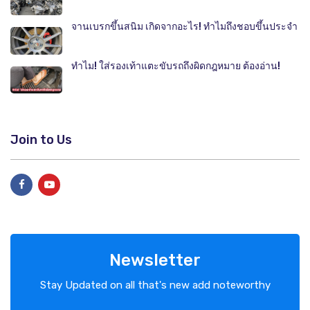
จานเบรกขึ้นสนิม เกิดจากอะไร! ทำไมถึงชอบขึ้นประจำ
ทำไม! ใส่รองเท้าแตะขับรถถึงผิดกฎหมาย ต้องอ่าน!
Join to Us
Newsletter
Stay Updated on all that's new add noteworthy