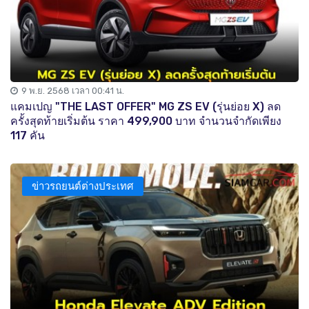
9 พ.ย. 2568 เวลา 00:41 น.
แคมเปญ "THE LAST OFFER" MG ZS EV (รุ่นย่อย X) ลด
ครั้งสุดท้ายเริ่มต้น ราคา 499,900 บาท จำนวนจำกัดเพียง
117 คัน
ข่าวรถยนต์ต่างประเทศ