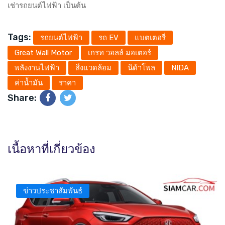
เช่ารถยนต์ไฟฟ้า เป็นต้น
Tags:
รถยนต์ไฟฟ้า
รถ EV
แบตเตอรี่
Great Wall Motor
เกรท วอลล์ มอเตอร์
พลังงานไฟฟ้า
สิ่งแวดล้อม
นิด้าโพล
NIDA
ค่าน้ำมัน
ราคา
Share:
เนื้อหาที่เกี่ยวข้อง
ข่าวประชาสัมพันธ์