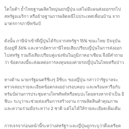
โตโยต้า ย้ำไทยฐานผลิตใหญ่นอกญี่ปุ่น แต่ไม่มีแผนส่งออกรถไป
สหรัฐอเมริกา หรือย้ายฐานการผลิตหนีไปประเทศเพื่อนบ้าน จาก
มาตรการภาษีทรัมป์
ดังนั้น ภาษีนำเข้าที่ญี่ปุ่นได้รับจากสหรัฐฯ 15% ขณะไทย ปัจจุบัน
ยังอยู่ที่ 36% และหากอัตราภาษีไทยเสียเปรียบญี่ปุ่นในการส่งออก
ไปสหรัฐ รวมถึงเสียเปรียบคู่แข่งขันในภูมิภาคอาเซียน จึงมีคำถาม
ว่า ข้อตกลงนี้จะส่งผลต่อการลงทุนของค่ายรถญี่ปุ่นในไทยหรือป่าว
ทางด้าน นายกรัฐมนตรีชิเงรุ อิชิบะ ของญี่ปุ่น กล่าวว่ารัฐบาลจะ
ตรวจสอบรายละเอียดข้อตกลงอย่างรอบคอบ และพร้อมหารือกับ
ทรัมป์ผ่านการประชุมทางโทรศัพท์หรือพบปะโดยตรงหากจำเป็น อิ
ชิบะ ระบุว่าจะช่วยส่งเสริมการสร้างงาน การผลิตสินค้าคุณภาพ
และความร่วมมือระหว่าง 2 ชาติ แต่ไม่ได้ให้รายละเอียดเพิ่มเติม
การเจรจาก่อนหน้านี้ระหว่างสหรัฐฯ และญี่ปุ่นถูกระบุว่าตึงเครียด