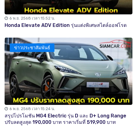
6 พ.ย. 2568 เวลา 15:52 น.
Honda Elevate ADV Edition รุ่นแต่งพิเศษสไตล์ออฟโรด
ข่าวประชาสัมพันธ์
6 พ.ย. 2568 เวลา 15:24 น.
สรุปโปรโมชัน MG4 Electric รุ่น D และ D+ Long Range
ปรับลดสูงสุด 190,000 บาท ราคาเริ่มที่ 519,900 บาท