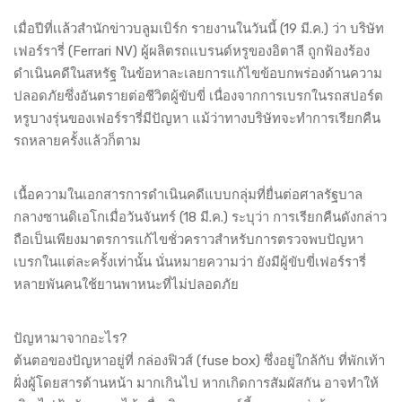
เมื่อปีที่เเล้วสำนักข่าวบลูมเบิร์ก รายงานในวันนี้ (19 มี.ค.) ว่า บริษัท
เฟอร์รารี่ (Ferrari NV) ผู้ผลิตรถแบรนด์หรูของอิตาลี ถูกฟ้องร้อง
ดำเนินคดีในสหรัฐ ในข้อหาละเลยการแก้ไขข้อบกพร่องด้านความ
ปลอดภัยซึ่งอันตรายต่อชีวิตผู้ขับขี่ เนื่องจากการเบรกในรถสปอร์ต
หรูบางรุ่นของเฟอร์รารี่มีปัญหา แม้ว่าทางบริษัทจะทำการเรียกคืน
รถหลายครั้งแล้วก็ตาม
เนื้อความในเอกสารการดำเนินคดีแบบกลุ่มที่ยื่นต่อศาลรัฐบาล
กลางซานดิเอโกเมื่อวันจันทร์ (18 มี.ค.) ระบุว่า การเรียกคืนดังกล่าว
ถือเป็นเพียงมาตรการแก้ไขชั่วคราวสำหรับการตรวจพบปัญหา
เบรกในแต่ละครั้งเท่านั้น นั่นหมายความว่า ยังมีผู้ขับขี่เฟอร์รารี่
หลายพันคนใช้ยานพาหนะที่ไม่ปลอดภัย
ปัญหามาจากอะไร?
ต้นตอของปัญหาอยู่ที่ กล่องฟิวส์ (fuse box) ซึ่งอยู่ใกล้กับ ที่พักเท้า
ฝั่งผู้โดยสารด้านหน้า มากเกินไป หากเกิดการสัมผัสกัน อาจทำให้