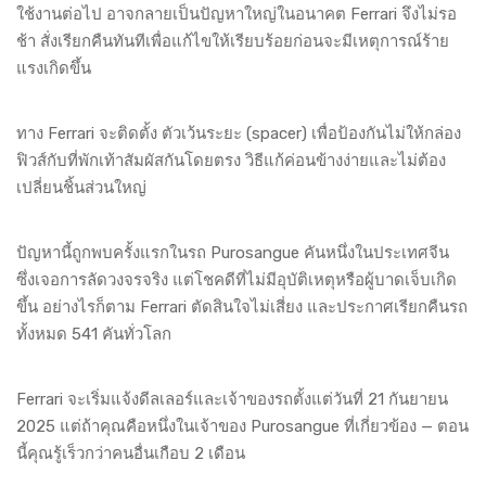
ใช้งานต่อไป อาจกลายเป็นปัญหาใหญ่ในอนาคต Ferrari จึงไม่รอ
ช้า สั่งเรียกคืนทันทีเพื่อแก้ไขให้เรียบร้อยก่อนจะมีเหตุการณ์ร้าย
แรงเกิดขึ้น
ทาง Ferrari จะติดตั้ง ตัวเว้นระยะ (spacer) เพื่อป้องกันไม่ให้กล่อง
ฟิวส์กับที่พักเท้าสัมผัสกันโดยตรง วิธีแก้ค่อนข้างง่ายและไม่ต้อง
เปลี่ยนชิ้นส่วนใหญ่
ปัญหานี้ถูกพบครั้งแรกในรถ Purosangue คันหนึ่งในประเทศจีน
ซึ่งเจอการลัดวงจรจริง แต่โชคดีที่ไม่มีอุบัติเหตุหรือผู้บาดเจ็บเกิด
ขึ้น อย่างไรก็ตาม Ferrari ตัดสินใจไม่เสี่ยง และประกาศเรียกคืนรถ
ทั้งหมด 541 คันทั่วโลก
Ferrari จะเริ่มแจ้งดีลเลอร์และเจ้าของรถตั้งแต่วันที่ 21 กันยายน
2025 แต่ถ้าคุณคือหนึ่งในเจ้าของ Purosangue ที่เกี่ยวข้อง — ตอน
นี้คุณรู้เร็วกว่าคนอื่นเกือบ 2 เดือน