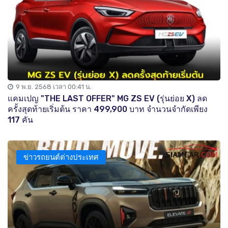
9 พ.ย. 2568 เวลา 00:41 น.
แคมเปญ "THE LAST OFFER" MG ZS EV (รุ่นย่อย X) ลด
ครั้งสุดท้ายเริ่มต้น ราคา 499,900 บาท จำนวนจำกัดเพียง
117 คัน
ข่าวรถยนต์ต่างประเทศ