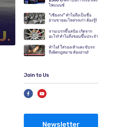
2566 ทุกสถาบันการเงิน และ
ไฟแนนซ์
"เซียงกง" ทำไมถึงเป็นชื่อ
ย่านขายอะไหล่รถเก่า ต้องรู้!
จานเบรกขึ้นสนิม เกิดจาก
อะไร! ทำไมถึงชอบขึ้นประจำ
ทำไม! ใส่รองเท้าแตะขับรถ
ถึงผิดกฎหมาย ต้องอ่าน!
Join to Us
Newsletter