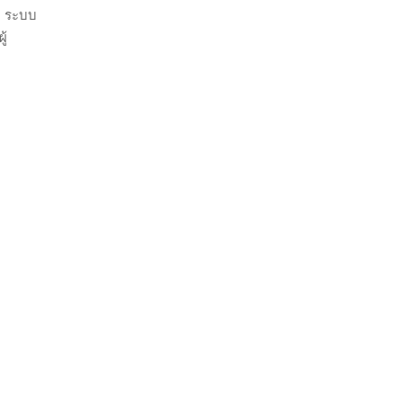
y, ระบบ
ู้