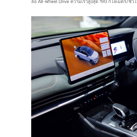
ล้อ All-Wheel Drive ความเร็วสูงสุด 190 กิโลเมตร/ชั่ว