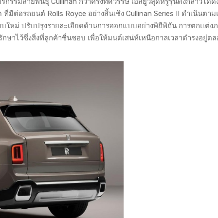
รรมสายพันธุ์ Cullinan กว่าครึ่งทศวรรษ เอสยูวีสุดหรูรุ่นดังกล่าวได้ดึ
ที่มีต่อรถยนต์ Rolls Royce อย่างสิ้นเชิง Cullinan Series II ดำเนินต
ุแบบใหม่ ปรับปรุงรายละเอียดด้านการออกแบบอย่างพิถีพิถัน การตกแต่ง
ไว้ซึ่งสิ่งที่ลูกค้าชื่นชอบ เพื่อให้มนต์เสน่ห์เหนือกาลเวลาดำรงอยู่