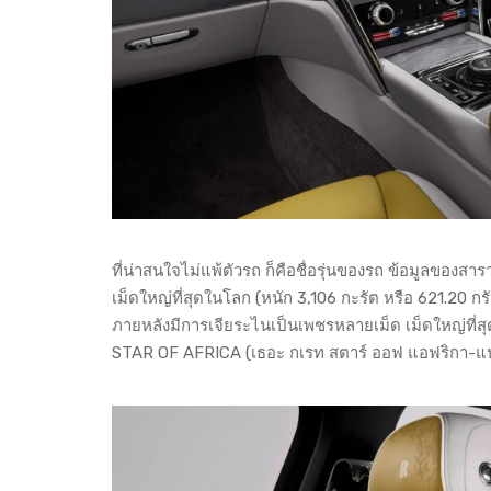
ที่น่าสนใจไม่แพ้ตัวรถ ก็คือชื่อรุ่นของรถ ข้อมูลของส
เม็ดใหญ่ที่สุดในโลก (หนัก 3,106 กะรัต หรือ 621.20 กรั
ภายหลังมีการเจียระไนเป็นเพชรหลายเม็ด เม็ดใหญ่ที่สุ
STAR OF AFRICA (เธอะ กเรท สตาร์ ออฟ แอฟริกา-แปล