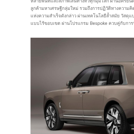
หลายพื้นที่และสภาพเส้นทางทั่วทุกมุมโลก ผ่านอัครยนตรก
ลูกค้ามหาเศรษฐีกลุ่มใหม่ รวมถึงการปฏิวัติทางความคิด 
แห่งความสำเร็จดังกล่าว ผ่านเทคโนโลยีล้ำสมัย วัสด
แบบไร้ขอบเขต ผ่านโปรแกรม Bespoke ควบคู่กับการรักษา