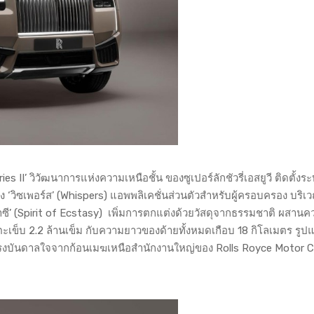
s II’ วิวัฒนาการแห่งความเหนือชั้น ของซูเปอร์ลักชัวรี่เอสยูวี ติดตั้งร
มถึง ‘วิซเพอร์ส’ (Whispers) แอพพลิเคชั่นส่วนตัวสำหรับผู้ครอบครอง บริ
าซี’ (Spirit of Ecstasy) เพิ่มการตกแต่งด้วยวัสดุจากธรรมชาติ ผสาน
็บตะเข็บ 2.2 ล้านเข็ม กับความยาวของด้ายทั้งหมดเกือบ 18 กิโลเมตร รู
แรงบันดาลใจจากก้อนเมฆเหนือสำนักงานใหญ่ของ Rolls Royce Motor C