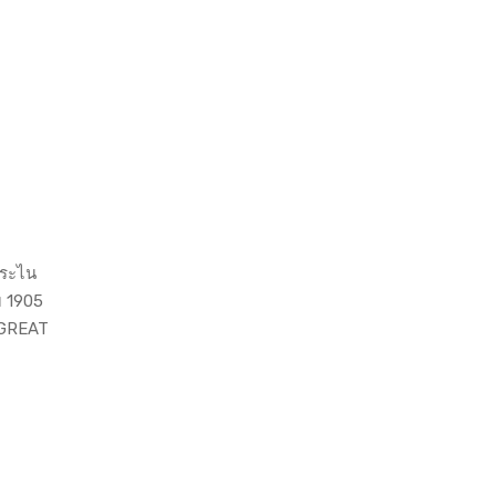
ยระไน
ม 1905
E GREAT