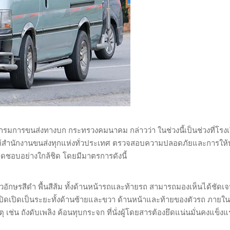
กรมการขนส่งทางบก กระทรวงคมนาคม กล่าวว่า ในช่วงนี้เป็นช่วงที่โรงเ
ให้สำนักงานขนส่งทุกแห่งทั่วประเทศ ตรวจสอบความปลอดภัยและการให้
บผิดชอบอย่างใกล้ชิด โดยมีมาตรการดังนี้
นตัวอักษรสีดำ พื้นสีส้ม ทั้งด้านหน้ารถและท้ายรถ สามารถมองเห็นได้ชัดเ
ปิดเปิดเป็นระยะทั้งด้านซ้ายและขวา ด้านหน้าและท้ายของตัวรถ ภายใน
เหตุ เช่น ถังดับเพลิง ค้อนทุบกระจก ที่นั่งผู้โดยสารต้องยึดแน่นมั่นคงแข็งแ