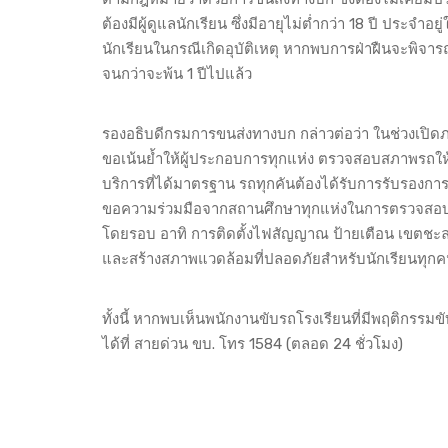
ต้องมีผู้ดูแลนักเรียน ซึ่งมีอายุไม่ต่ำกว่า 18 ปี ประจ
นักเรียนในกรณีเกิดอุบัติเหตุ หากพบการฝ่าฝืนจะพิจา
จนกว่าจะพ้น 1 ปีไปแล้ว
รองอธิบดีกรมการขนส่งทางบก กล่าวต่อว่า ในช่วงเปิดภา
ขอเน้นย้ำให้ผู้ประกอบการทุกแห่ง ตรวจสอบสภาพรถให้
บริการที่ได้มาตรฐาน รถทุกคันต้องได้รับการรับรอง
ขอความร่วมมือจากสถานศึกษาทุกแห่งในการตรวจสอบ
โดยรอบ อาทิ การติดตั้งไฟสัญญาณ ป้ายเตือน เขตชะลอค
และสร้างสภาพแวดล้อมที่ปลอดภัยสำหรับนักเรียนทุก
ทั้งนี้ หากพบเห็นพนักงานขับรถโรงเรียนที่มีพฤติกรรม
ได้ที่ สายด่วน ขบ. โทร 1584 (ตลอด 24 ชั่วโมง)