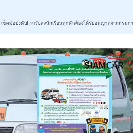
เช็คข้อบังคับ! รถรับส่งนักเรียนทุกคันต้องได้รับอนุญาตจากกร