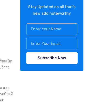
Stay Updated on all that's
new add noteworthy
Subscribe Now
รียนเปิด
บริการ
จน และ
รถต้องมี
รง