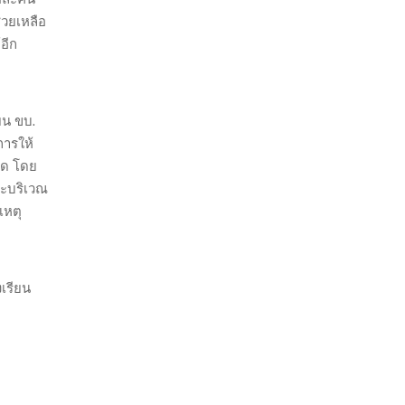
่วยเหลือ
อีก
ยน ขบ.
การให้
ัด โดย
ะบริเวณ
เหตุ
เรียน