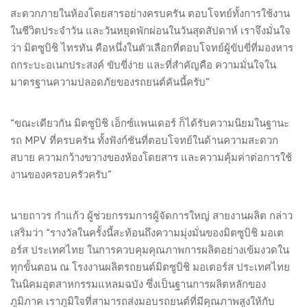
สะดวกภายในห้องโดยสารอย่างครบครัน ตอบโจทย์ทั้งการใช้งาน
ในชีวิตประจำวัน และวันหยุดพักผ่อนในวันสุดสัปดาห์ เราจึงมั่นใจ
ว่า มิตซูบิชิ ไทรทัน คือหนึ่งในตัวเลือกที่ตอบโจทย์ผู้ขับขี่ที่มองหาร
ถกระบะอเนกประสงค์ ขับขี่ง่าย และที่สำคัญคือ ความมั่นใจใน
มาตรฐานความปลอดภัยของรถยนต์คันนี้ครับ”
“ขณะเดียวกัน มิตซูบิชิ เอ็กซ์แพนเดอร์ ก็ได้รับความนิยมในฐานะ
รถ MPV ที่ครบครัน ทั้งฟังก์ชันที่ตอบโจทย์ในด้านความสะดวก
สบาย ความกว้างขวางของห้องโดยสาร และความคุ้มค่าต่อการใช้
งานของครอบครัวครับ”
นายถาวร กำแก้ว ผู้ช่วยกรรมการผู้จัดการใหญ่ สายงานผลิต กล่าว
เสริมว่า “รางวัลในครั้งนี้สะท้อนถึงความมุ่งมั่นของมิตซูบิชิ มอเต
อร์ส ประเทศไทย ในการควบคุมคุณภาพการผลิตอย่างเข้มงวดใน
ทุกขั้นตอน ณ โรงงานผลิตรถยนต์มิตซูบิชิ มอเตอร์ส ประเทศไทย
ในนิคมอุตสาหกรรมแหลมฉบัง ซึ่งเป็นฐานการผลิตหลักของ
ภูมิภาค เราภูมิใจที่สามารถส่งมอบรถยนต์ที่มีคุณภาพสูงให้กับ