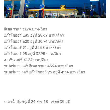
ดีเซล ราคา 31.94 บาท/ลิตร
แก๊สโซฮอล์ E85 อยู่ที่ 28.69 บาท/ลิตร
แก๊สโซฮอล์ E20 อยู่ที่ 30.74 บาท/ลิตร
แก๊สโซฮอล์ 91 อยู่ที่ 32.58 บาท/ลิตร
แก๊สโซฮอล์ 95 อยู่ที่ 32.95 บาท/ลิตร
เบนซิน อยู่ที่ 41.24 บาท/ลิตร
ซูเปอร์พาวเวอร์ ดีเซล ราคา 43.94 บาท/ลิตร
ซูเปอร์พาวเวอร์ แก๊สโซฮอล์ 95 อยู่ที่ 41.14 บาท/ลิตร
ราคาน้ำมันพรุ่งนี้ 24 ส.ค. 68 เชลล์ (Shell)