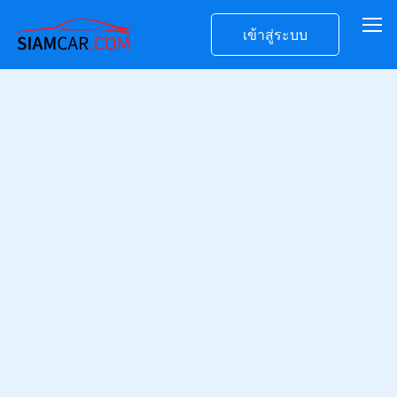
เข้าสู่ระบบ