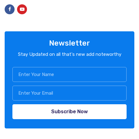
Newsletter
Stay Updated on all that's new add noteworthy
Subscribe Now