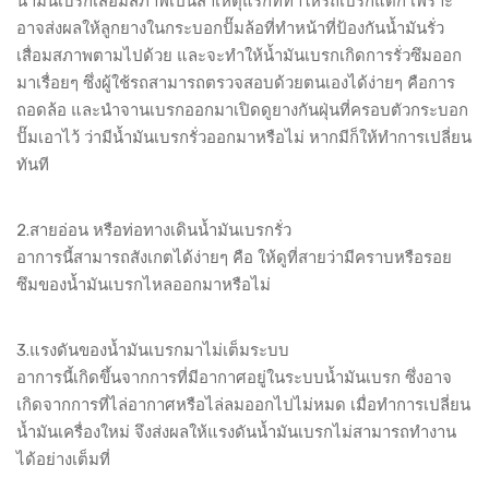
น้ำมันเบรกเสื่อมสภาพเป็นสาเหตุแรกที่ทำให้รถเบรกแตก เพราะ
อาจส่งผลให้ลูกยางในกระบอกปั๊มล้อที่ทำหน้าที่ป้องกันน้ำมันรั่ว
เสื่อมสภาพตามไปด้วย และจะทำให้น้ำมันเบรกเกิดการรั่วซึมออก
มาเรื่อยๆ ซึ่งผู้ใช้รถสามารถตรวจสอบด้วยตนเองได้ง่ายๆ คือการ
ถอดล้อ และนำจานเบรกออกมาเปิดดูยางกันฝุ่นที่ครอบตัวกระบอก
ปั๊มเอาไว้ ว่ามีน้ำมันเบรกรั่วออกมาหรือไม่ หากมีก็ให้ทำการเปลี่ยน
ทันที
2.สายอ่อน หรือท่อทางเดินน้ำมันเบรกรั่ว
อาการนี้สามารถสังเกตได้ง่ายๆ คือ ให้ดูที่สายว่ามีคราบหรือรอย
ซึมของน้ำมันเบรกไหลออกมาหรือไม่
3.แรงดันของน้ำมันเบรกมาไม่เต็มระบบ
อาการนี้เกิดขึ้นจากการที่มีอากาศอยู่ในระบบน้ำมันเบรก ซึ่งอาจ
เกิดจากการที่ไล่อากาศหรือไล่ลมออกไปไม่หมด เมื่อทำการเปลี่ยน
น้ำมันเครื่องใหม่ จึงส่งผลให้แรงดันน้ำมันเบรกไม่สามารถทำงาน
ได้อย่างเต็มที่