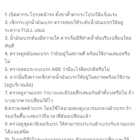
1. เปิดฝากระโปรงหน้ารถ ตั้งขาค้ำฝากระโปรงให้แข็งแรง
2. เช็กกระปุกน้ำมันเบรก ตรวจสอบให้ระดับน้ำมันเบรกให้อยู่
ระหว่าง FULL เสมอ
3. น้ำมันเบรกต้องมีความใส หากเริ่มมีสีดำคล้ำต้องรีบเปลี่ยนใหม่
ทันที
4. ตรวจดูหม้อลมเบรก ว่ายังอยู่ในสถาพดี พร้อมใช้งานเสมอหรือ
ไม่
5. ตรวจสอบระบบเบรก ABS ว่ามีอะไรผิดปกติหรือไม่
6. จากนั้นจึงตรวจเช็กสายน้ำมันเบรกให้อยู่ในสภาพพร้อมใช้งาน
(อยู่บริเวณล้อ)
7. ตรวจดูจานเบรก ว่าบางและมีรอยสึกเสมอกันทั่วทั้งวงหรือไม่ ถ้า
บางมากควรเปลี่ยนให้ไว
8.ตรวจเชคผ้าเบรก โดยใช้ไฟฉายส่องดูแนวร่องกลางผ้าเบรก ถ้า
ร่องเริ่มตื้น แสดงว่าถึงเวลาที่ต้องเปลี่ยนแล้ว
9. ตรวจดูชุดคาลิเพอร์เบรก ให้สามารถประกบผ้าเบรกกับจานเบรก
ได้แนบสนิท
10. ในกรณีที่เป็นระบบเบรกแบบดุม ต้องถอดออกมาเช็ก และให้