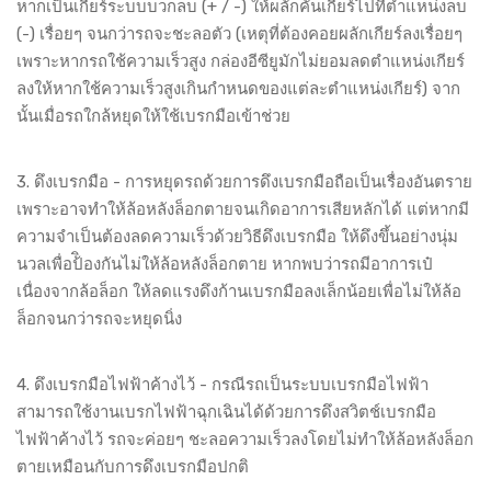
หากเป็นเกียร์ระบบบวกลบ (+ / -) ให้ผลักคันเกียร์ไปที่ตำแหน่งลบ
(-) เรื่อยๆ จนกว่ารถจะชะลอตัว (เหตุที่ต้องคอยผลักเกียร์ลงเรื่อยๆ
เพราะหากรถใช้ความเร็วสูง กล่องอีซียูมักไม่ยอมลดตำแหน่งเกียร์
ลงให้หากใช้ความเร็วสูงเกินกำหนดของแต่ละตำแหน่งเกียร์) จาก
นั้นเมื่อรถใกล้หยุดให้ใช้เบรกมือเข้าช่วย
3. ดึงเบรกมือ - การหยุดรถด้วยการดึงเบรกมือถือเป็นเรื่องอันตราย
เพราะอาจทำให้ล้อหลังล็อกตายจนเกิดอาการเสียหลักได้ แต่หากมี
ความจำเป็นต้องลดความเร็วด้วยวิธีดึงเบรกมือ ให้ดึงขึ้นอย่างนุ่ม
นวลเพื่อป้ิองกันไม่ให้ล้อหลังล็อกตาย หากพบว่ารถมีอาการเป๋
เนื่องจากล้อล็อก ให้ลดแรงดึงก้านเบรกมือลงเล็กน้อยเพื่อไม่ให้ล้อ
ล็อกจนกว่ารถจะหยุดนิ่ง
4. ดึงเบรกมือไฟฟ้าค้างไว้ - กรณีรถเป็นระบบเบรกมือไฟฟ้า
สามารถใช้งานเบรกไฟฟ้าฉุกเฉินได้ด้วยการดึงสวิตช์เบรกมือ
ไฟฟ้าค้างไว้ รถจะค่อยๆ ชะลอความเร็วลงโดยไม่ทำให้ล้อหลังล็อก
ตายเหมือนกับการดึงเบรกมือปกติ