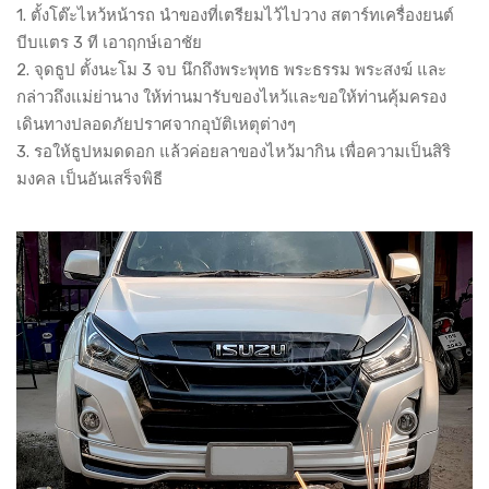
1. ตั้งโต๊ะไหว้หน้ารถ นำของที่เตรียมไว้ไปวาง สตาร์ทเครื่องยนต์
บีบแตร 3 ที เอาฤกษ์เอาชัย
2. จุดธูป ตั้งนะโม 3 จบ นึกถึงพระพุทธ พระธรรม พระสงฆ์ และ
กล่าวถึงแม่ย่านาง ให้ท่านมารับของไหว้และขอให้ท่านคุ้มครอง
เดินทางปลอดภัยปราศจากอุบัติเหตุต่างๆ
3. รอให้ธูปหมดดอก แล้วค่อยลาของไหว้มากิน เพื่อความเป็นสิริ
มงคล เป็นอันเสร็จพิธี