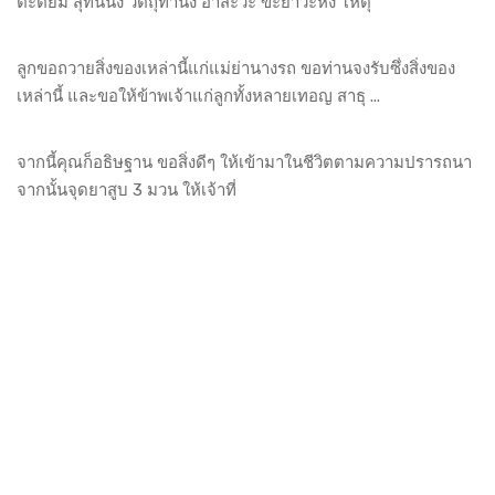
ตะติยัม สุทินนัง วัตถุทานัง อาสะวะ ขะยาวะหัง โหตุ
ลูกขอถวายสิ่งของเหล่านี้แก่แม่ย่านางรถ ขอท่านจงรับซึ่งสิ่งของ
เหล่านี้ และขอให้ข้าพเจ้าแก่ลูกทั้งหลายเทอญ สาธุ ...
จากนี้คุณก็อธิษฐาน ขอสิ่งดีๆ ให้เข้ามาในชีวิตตามความปรารถนา
จากนั้นจุดยาสูบ 3 มวน ให้เจ้าที่