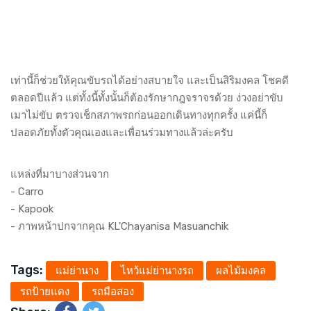
เท่านี้ก็ช่วยให้คุณขับรถได้อย่างสบายใจ และเป็นสิริมงคล โชคดี
ตลอดปีแล้ว แต่ทั้งนี้ทั้งนั้นก็ต้องรักษากฎจราจรด้วย ง่วงอย่าขับ
เมาไม่ขับ ตรวจเช็กสภาพรถก่อนออกเดินทางทุกครั้ง แค่นี้ก็
ปลอดภัยทั้งตัวคุณเองและเพื่อนร่วมทางแล้วล่ะครับ
แหล่งที่มาบางส่วนจาก
-
Carro
-
Kapook
- ภาพหน้าปกจากคุณ KL'Chayanisa Masuanchik
Tags:
แม่ย่านาง
ไหว้แม่ย่านางรถ
ผลไม้มงคล
รถป้ายแดง
รถมือสอง