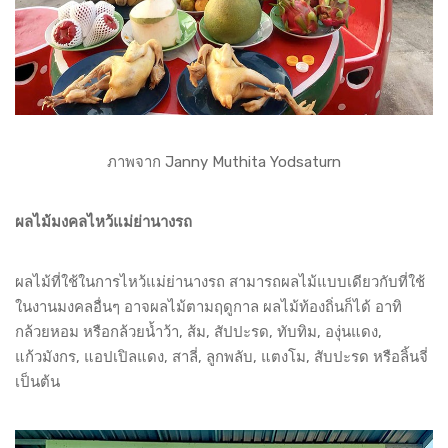
ภาพจาก Janny Muthita Yodsaturn
ผลไม้มงคลไหว้แม่ย่านางรถ
ผลไม้ที่ใช้ในการไหว้แม่ย่านางรถ สามารถผลไม้แบบเดียวกับที่ใช้
ในงานมงคลอื่นๆ อาจผลไม้ตามฤดูกาล ผลไม้ท้องถิ่นก็ได้ อาทิ
กล้วยหอม หรือกล้วยน้ำว้า, ส้ม, สัปปะรด, ทับทิม, องุ่นแดง,
แก้วมังกร, แอปเปิลแดง, สาลี่, ลูกพลับ, แตงโม, สับปะรด หรือลิ้นจี่
เป็นต้น