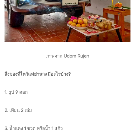
ภาพจาก Udom Rujen
สิ่งของที่ไหว้แม่ย่านาง มีอะไรบ้าง?
1. ธูป 9 ดอก
2. เทียน 2 เล่ม
3. น้ำแดง 1 ขวด หรือน้ำ 1 แก้ว