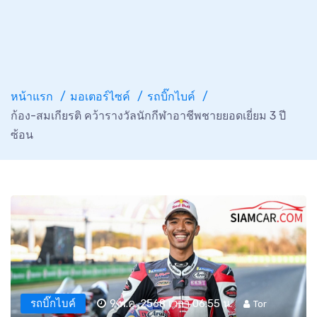
หน้าแรก
มอเตอร์ไซค์
รถบิ๊กไบค์
ก้อง-สมเกียรติ คว้ารางวัลนักกีฬาอาชีพชายยอดเยี่ยม 3 ปี
ซ้อน
รถบิ๊กไบค์
9 พ.ค. 2568 เวลา 06:55 น.
Tor