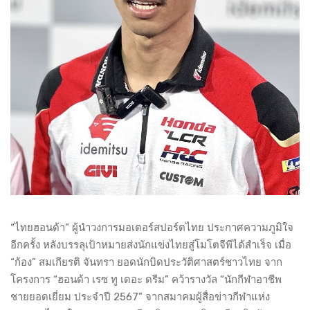
“ไทยฮอนด้า” ผู้นำวงการมอเตอร์สปอร์ตไทย ประกาศความภูมิใจ
อีกครั้ง หลังบรรลุเป้าหมายส่งนักแข่งไทยสู่โมโตจีพีได้สำเร็จ เมื่อ
“ก้อง” สมเกียรติ จันทรา ยอดนักบิดประวัติศาสตร์ชาวไทย จาก
โครงการ “ฮอนด้า เรซ ทู เดอะ ดรีม” คว้ารางวัล “นักกีฬาอาชีพ
ชายยอดเยี่ยม ประจำปี 2567” จากสมาคมผู้สื่อข่าวกีฬาแห่ง