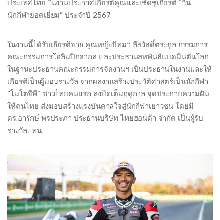
ประเทศไทย ในงานประกาศเกียรติคุณและเชิดชูเกียรติ “วัน
นักกีฬายอดเยี่ยม” ประจำปี 2567
ในงานนี้ได้รับเกียรติจาก คุณหญิงปัทมา ลีสวัสดิ์ตระกูล กรรมการ
คณะกรรมการโอลิมปิกสากล และประธานสหพันธ์แบดมินตันโลก
ในฐานะประธานคณะกรรมการจัดงานฯ เป็นประธานในงานและให้
เกียรติเป็นผู้มอบรางวัล จากผลงานสร้างประวัติศาสตร์เป็นนักกีฬา
“โมโตจีพี” ชาวไทยคนแรก ลงบิดเต็มฤดูกาล จุดประกายความฝัน
ให้คนไทย ส่งมอบสร้างแรงบันดาลใจสู่นักกีฬาเยาวชน โดยมี
ดร.อารักษ์ พรประภา ประธานบริษัท ไทยฮอนด้า จำกัด เป็นผู้รับ
รางวัลแทน