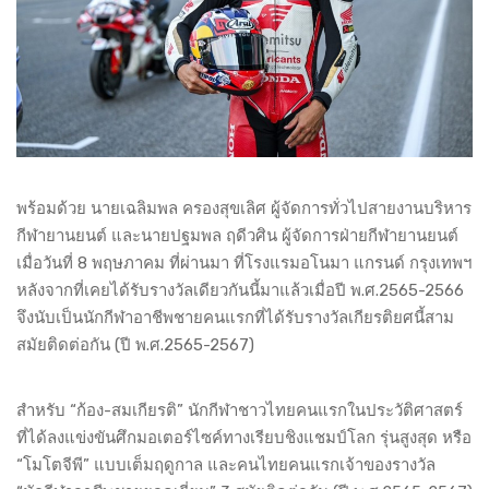
พร้อมด้วย นายเฉลิมพล ครองสุขเลิศ ผู้จัดการทั่วไปสายงานบริหาร
กีฬายานยนต์ และนายปฐมพล ฤดีวศิน ผู้จัดการฝ่ายกีฬายานยนต์
เมื่อวันที่ 8 พฤษภาคม ที่ผ่านมา ที่โรงแรมอโนมา แกรนด์ กรุงเทพฯ
หลังจากที่เคยได้รับรางวัลเดียวกันนี้มาแล้วเมื่อปี พ.ศ.2565-2566
จึงนับเป็นนักกีฬาอาชีพชายคนแรกที่ได้รับรางวัลเกียรติยศนี้สาม
สมัยติดต่อกัน (ปี พ.ศ.2565-2567)
สำหรับ “ก้อง-สมเกียรติ” นักกีฬาชาวไทยคนแรกในประวัติศาสตร์
ที่ได้ลงแข่งขันศึกมอเตอร์ไซค์ทางเรียบชิงแชมป์โลก รุ่นสูงสุด หรือ
“โมโตจีพี” แบบเต็มฤดูกาล และคนไทยคนแรกเจ้าของรางวัล