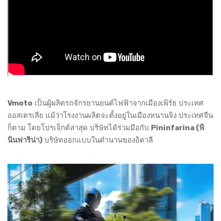
Vmoto
เป็นผู้ผลิตรถจักรยานยนต์ไฟฟ้าจากเมืองเพิร์ธ ประเทศ
ออสเตรเลีย แม้ว่าโรงงานผลิตจะตั้งอยู่ในเมืองหนานจิง ประเทศจีน
ก็ตาม โดยโปรเจ็กต์ล่าสุด บริษัทได้ร่วมมือกับ
Pininfarina (พิ
นินฟาริน่า)
บริษัทออกแบบในตำนานของอิตาลี